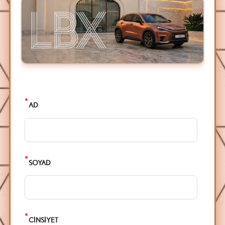
*
AD
*
SOYAD
*
CİNSİYET