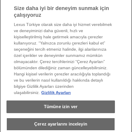
*
Doldurulması zorunlu alanlar.
Size daha iyi bir deneyim sunmak için
*
Bu hizmetten faydalanabilmeniz için 18 yaşını doldurmuş olmanız
çalışıyoruz
gerekmektedir.
*
Doldurmuş olduğunuz forma istinaden bayimiz tarafından en kısa süre
Lexus Türkiye olarak size daha iyi hizmet verebilmek
içerisinde telefon ile geri dönüş yapılacaktır.
ve deneyiminizi daha güvenli, hızlı ve
*
*2025 Model Lexus LBX Base 2.810.000 TL'den ve 2025 Model Lexus LBX
kişiselleştirilmiş hale getirmek amacıyla çerezler
Elegant 2.925.000 TL'den başlayan fiyatlarla kampanyasında belirtilen fiyat
kullanıyoruz. “Yalnızca zorunlu çerezleri kabul et”
tavsiye edilen perakende satış fiyatı olup 01.08.2026-31.08.2026 tarihleri
seçeneğini tercih etmeniz halinde, ilgi alanlarınıza
arasında geçerlidir. LEXUS dilediği zaman kampanya şartlarını değiştirme
özel içerikler ve deneyimler sunmamız mümkün
veya kampanyayı tamamen sona erdirme hakkına sahiptir. Kampanya ve özel
olmayacaktır. Çerez tercihlerinizi “Çerez Ayarları”
koşullar için: Lexus bayileri.
bölümünden dilediğiniz zaman güncelleyebilirsiniz.
*
Ödeme seçenekleri ve ayrıntılı bilgi için Lexus Showroom’ları ile iletişime
Hangi kişisel verilerin çerezler aracılığıyla toplandığı
geçebilirsiniz.
ve bu verilerin nasıl kullanıldığı hakkında detaylı
*
Mevzuatta veya ilgili kurumların mevzuat yorumlarında gerçekleşen
bilgiye Gizlilik Ayarları üzerinden
değişikliklerden kaynaklanabilecek vergi farklılıkları nedeniyle firmamız
ulaşabilirsiniz.
Gizlilik Ayarları
hiçbir şekilde sorumlu tutulamaz.
*
Lexus Türkiye, gördüğünüz model, tasarım, renk, donanım, aksesuar ve teknik
özelliklerle diğer tüm bilgileri önceden bildirmeksizin değiştirme hakkını
Tümüne izin ver
saklı tutar. Gösterilen modeller temsilidir, model üzerindeki aksesuarlar ile
satılanlar farklılık gösterebilir.
*
Lexus Türkiye, yasal zorunluluklar veya mücbir sebepler nedeniyle
Çerez ayarlarını inceleyin
kampanya koşullarında değişiklik yapma hakkını saklı tutar. Bu durumda