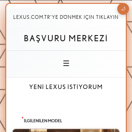
🌙
LEXUS.COM.TR'YE DÖNMEK IÇIN TIKLAYIN
BAŞVURU MERKEZİ
☰
YENİ LEXUS İSTİYORUM
*
İLGİLENİLEN MODEL