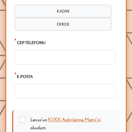
KADIN
ERKEK
*
CEP TELEFONU
*
E-POSTA
Lexus'un
KVKK Aydınlatma Metni'ni
okudum